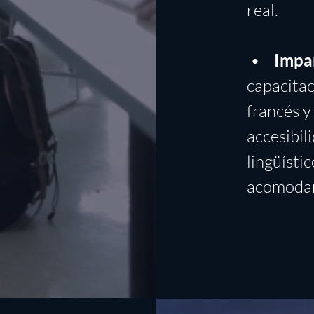
real.
•
Impar
capacitac
francés y
accesibil
lingüísti
acomodar