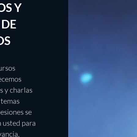
OS Y
 DE
OS
ursos
recemos
s y charlas
 temas
sesiones se
n usted para
vancia,