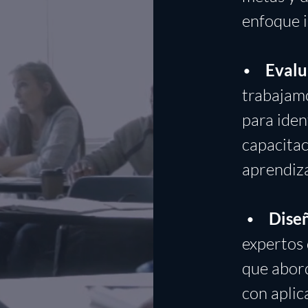
enfoque i
•
Evalu
t
rabajam
para iden
capacitac
aprendiza
•
Dise
expertos 
que abord
con aplic