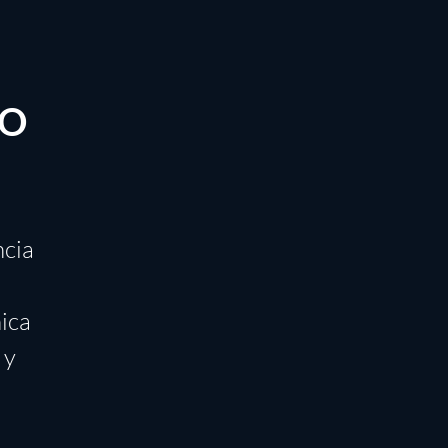
DO
ncia
ica
 y