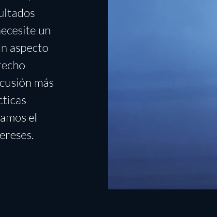
sultados
necesite un
un aspecto
erecho
scusión más
cticas
tamos el
ereses.