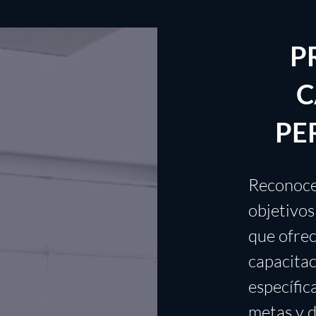
P
C
PE
Reconoce
objetivos
que ofre
capacita
específic
metas y d